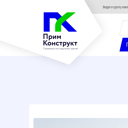
Входит в группу ко
П
т