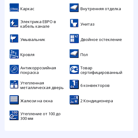
Каркас
Внутренняя отделка
Электрика ЕВРО в
Унитаз
кабель канале
Умывальник
Двойное остекление
Кровля
Пол
Антикоррозийная
Товар
покраска
сертифицированный
Утепленная
6 конвекторов
металлическая дверь
Жалюзи на окна
2 Кондиционера
Утепление от 100 до
300 мм