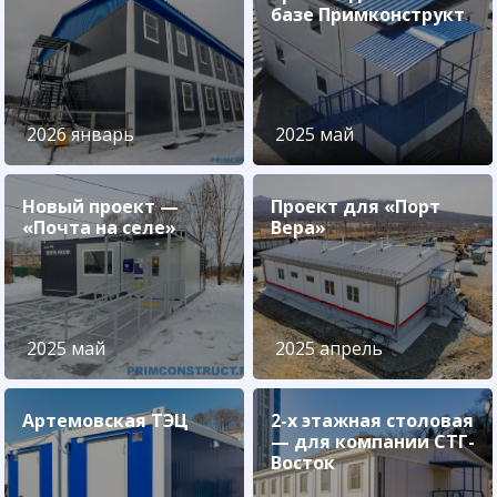
базе Примконструкт
2026 январь
2025 май
Новый проект —
Проект для «Порт
«Почта на селе»
Вера»
2025 май
2025 апрель
Артемовская ТЭЦ
2-х этажная столовая
— для компании СТГ-
Восток