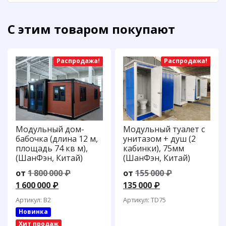
С этим товаром покупают
Распродажа!
Распродажа!
Модульный дом-
Модульный туалет с
бабочка (длина 12 м,
унитазом + душ (2
площадь 74 кв м),
кабинки), 75мм
(ШанФэн, Китай)
(ШанФэн, Китай)
Первоначальная
Первоначал
от
1 800 000
₽
от
155 000
₽
Текущая
цена
Текущая
цена
1 600 000
₽
135 000
₽
цена:
составляла
цена:
составляла
Артикул: B2
Артикул: TD75
1
1
135
155
Новинка
600
800
000 ₽.
000 ₽.
Хит продаж