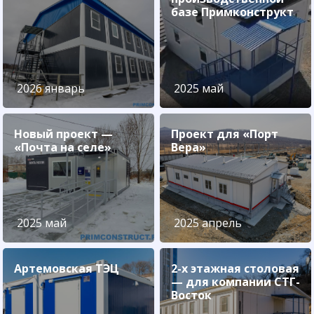
базе Примконструкт
2026 январь
2025 май
Новый проект —
Проект для «Порт
«Почта на селе»
Вера»
2025 май
2025 апрель
Артемовская ТЭЦ
2-х этажная столовая
— для компании СТГ-
Восток