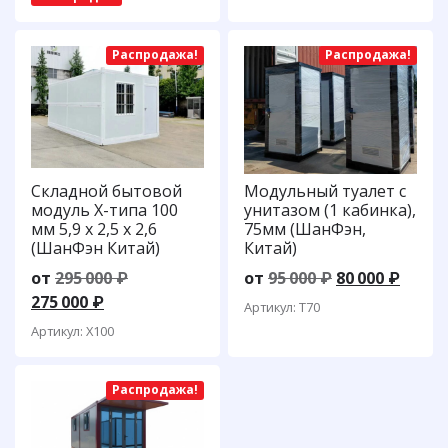
000 ₽.
000 ₽.
Распродажа!
Распродажа!
Складной бытовой
Модульный туалет с
модуль Х-типа 100
унитазом (1 кабинка),
мм 5,9 х 2,5 х 2,6
75мм (ШанФэн,
(ШанФэн Китай)
Китай)
Первоначальная
Первоначаль
Теку
от
295 000
₽
от
95 000
₽
80 000
₽
Текущая
цена
цена
цена:
275 000
₽
Артикул: T70
цена:
составляла
составляла
80
Артикул: Х100
275
295
95
000 ₽.
000 ₽.
000 ₽.
000 ₽.
Распродажа!