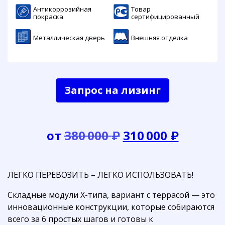
Антикоррозийная
Товар
покраска
сертифицированный
Металлическая дверь
Внешняя отделка
Запрос на лизинг
Первоначальна
Текущ
от
380 000
₽
310 000
₽
цена
цена:
составляла
310
ЛЕГКО ПЕРЕВОЗИТЬ – ЛЕГКО ИСПОЛЬЗОВАТЬ!
380
000 ₽.
Складные модули Х-типа, вариант с террасой — это
000 ₽.
инновационные конструкции, которые собираются
всего за 6 простых шагов и готовы к