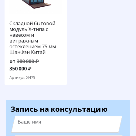
Складной бытовой
модуль Х-типа с
навесом и
витражным
остеклением 75 мм
ШанФэн Китай
Первоначальная
от
380 000
₽
Текущая
цена
350 000
₽
цена:
составляла
Артикул: XN75
350
380
000 ₽.
000 ₽.
Запись на консультацию