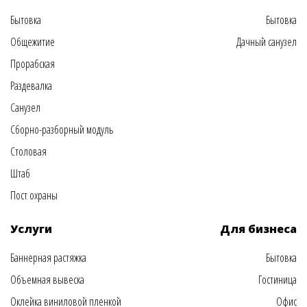
Бытовка
Бытовка
Общежитие
Дачный санузел
Прорабская
Раздевалка
Санузел
Сборно-разборный модуль
Столовая
Штаб
Пост охраны
Услуги
Для бизнеса
Баннерная растяжка
Бытовка
Объемная вывеска
Гостиница
Оклейка виниловой пленкой
Офис