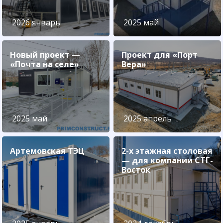
2026 январь
2025 май
Новый проект —
Проект для «Порт
«Почта на селе»
Вера»
2025 май
2025 апрель
Артемовская ТЭЦ
2-х этажная столовая
— для компании СТГ-
Восток