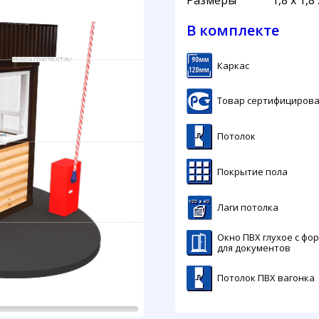
Размеры
1,8 х 1,8 
В комплекте
Каркас
Товар сертифициров
Потолок
Покрытие пола
Лаги потолка
Окно ПВХ глухое с фо
для документов
Потолок ПВХ вагонка