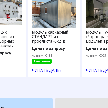
2-х
Модуль каркасный
Модуль ТУ
ание из
СТАНДАРТ из
сборно-ра
зборных
профлиста (6х2,4)
модулей Тр
ранспак
Цена по запросу
Цена по за
просу
Артикул: С131
Артикул: С055
В наличии
ЧИТАТЬ ДАЛЕЕ
ЧИТАТЬ Д
ию