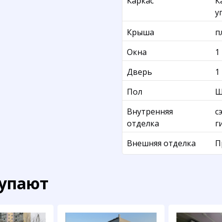
Каркас
К
у
Крыша
п
Окна
1
Дверь
1
Пол
Ш
Внутренняя
с
отделка
г
Внешняя отделка
П
купают